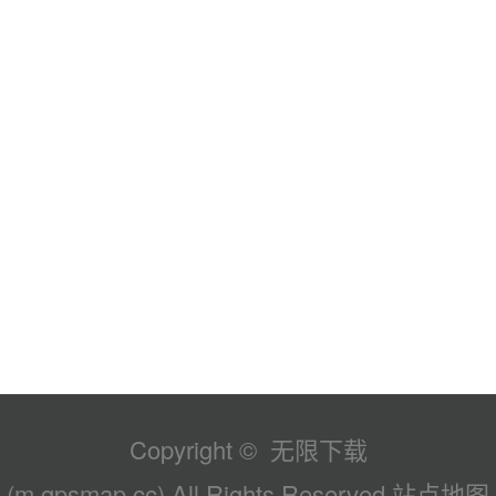
Copyright © 无限下载
(m.gpsmap.cc).All Rights Reserved
站点地图