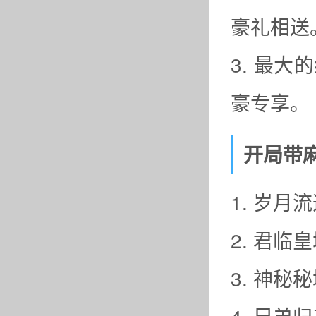
豪礼相送
3. 最
豪专享。
开局带麻
1. 岁
2. 君临
3. 神秘