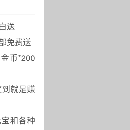
白送
全部免费送
金币*200
买到就是赚
元宝和各种