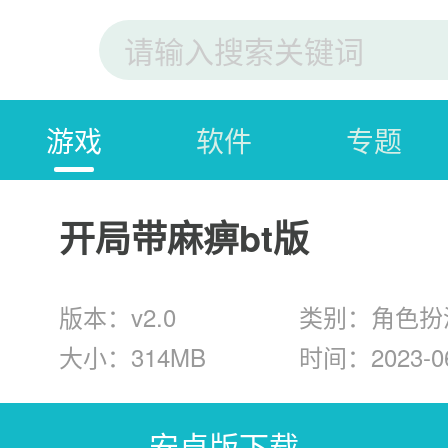
游戏
软件
专题
开局带麻痹bt版
版本：v2.0
类别：角色扮
大小：314MB
时间：2023-06
安卓版下载