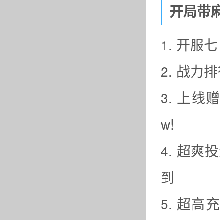
开局带麻
1. 开
2. 战
3. 上线
w!
4. 超
到
5. 超