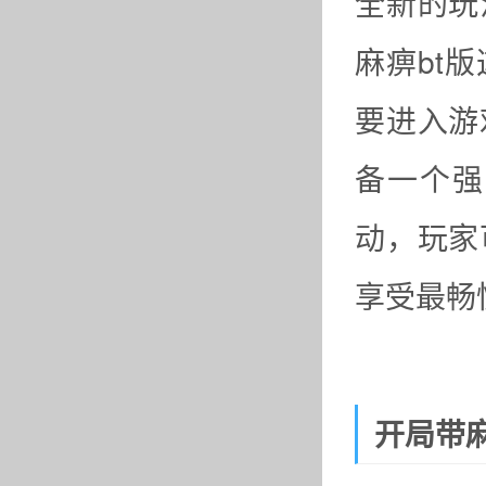
全新的玩
麻痹bt
要进入游
备一个强
动，玩家
享受最畅
开局带麻