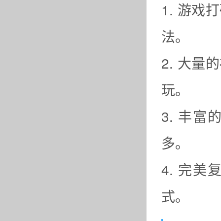
1. 游
法。
2. 大
玩。
3. 丰
多。
4. 完
式。