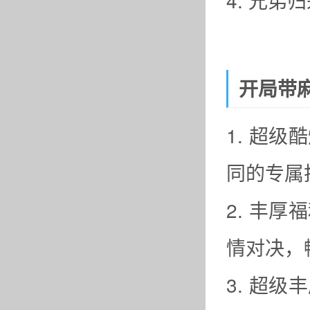
4. 兄弟
开局带麻
1. 超
同的专属
2. 丰
情对决，
3. 超