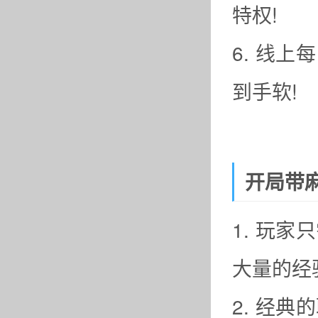
特权!
6. 线
到手软!
开局带麻
1. 玩
大量的经
2. 经