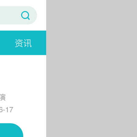
资讯
演
-17