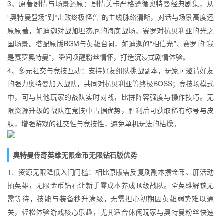
3、原著剧情与场景还原：剧情关卡严格遵循奥特曼经典剧集，从
“奥特曼登场”到“击败终极怪兽”的主线脉络清晰，对话与场景高度还
原原著，如迪迦对战加坦杰厄的海底战场、赛罗对抗贝利亚的光之
国场景。搭配原版BGM与英雄台词，如迪迦的“相信光”、赛罗的“我
是赛罗奥特曼”，瞬间唤醒粉丝情怀，打造沉浸式剧情体验。
4、多元社交与竞技互动：支持好友组队挑战副本，玩家可邀请好友
的强力奥特曼加入战队，共同对抗贝利亚等终极BOSS；竞技场模式
中，可与其他玩家的战队实时对战，比拼阵容强度与操作技巧。无
限资源升级的战队在竞技中占据优势，胜利后可获取稀有称号与皮
肤，增强游戏的社交性与竞技性，避免单机玩法的枯燥。
奥特曼传奇英雄无限金币无限钻石版优势
1、资源无限降低入门门槛：相比原版需反复刷副本攒金币、肝活动
抽英雄，无限金币钻石让新手零成本养成顶级战队。全英雄解锁无
需等待，技能与装备秒升满级，无需担心初期因英雄弱势难以通
关，轻松体验游戏核心乐趣，尤其适合休闲玩家与奥特曼粉丝快速