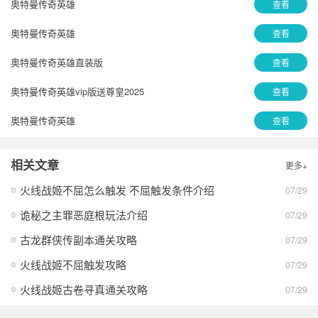
奥特曼传奇英雄
查看
奥特曼传奇英雄
查看
奥特曼传奇英雄直装版
查看
奥特曼传奇英雄vip版送尊皇2025
查看
奥特曼传奇英雄
查看
奥特曼传奇英雄国际服免费版
查看
相关文章
更多+
奥特曼传奇英雄
查看
火线战姬不屈怎么触发 不屈触发条件介绍
07/29
奥特曼传奇英雄国际版免广告
查看
诡秘之主罪恶庭根玩法介绍
07/29
奥特曼传奇英雄不用登录版
查看
古龙群侠传副本通关攻略
07/29
火线战姬不屈触发攻略
07/29
奥特曼传奇英雄2024安卓最新版
查看
火线战姬古卷寻真通关攻略
07/29
奥特曼传奇英雄存档版免费
查看