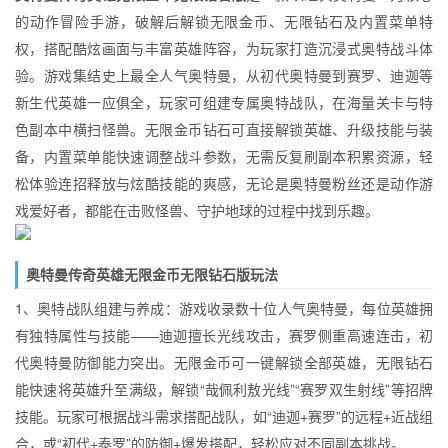
的动作冒险手游，破解后解锁无限金币、无限钻石及内置菜单特
权，搭配酷炫画面与丰富英雄阵容，为玩家打造沉浸式奥特战斗体
验。游戏集结史上最全人气奥特曼，从初代奥特曼到赛罗、迪迦等
新生代英雄一应俱全，玩家可组建专属奥特战队，在海量关卡与特
色副本中横扫怪兽。无限金币钻石可直接解锁英雄、升级技能与装
备，内置菜单能快速调整战斗参数，无需反复刷副本积累资源，轻
松体验连招释放与炫酷技能的爽感，无论是奥特曼粉丝还是动作游
戏爱好者，都能在击败怪兽、守护地球的过程中找到乐趣。
奥特曼传奇英雄无限金币无限钻石版玩法
1、奥特战队组建与养成：游戏收录数十位人气奥特曼，每位英雄拥
有独特属性与技能——迪迦擅长光线攻击，赛罗侧重高速连击，初
代奥特曼防御能力突出。无限金币可一键解锁全部英雄，无限钻石
能快速将英雄升至满级，解锁“哉佩利敖光线”“赛罗双生射线”等招牌
技能。玩家可根据战斗需求搭配战队，如“迪迦+赛罗”的远程+近战组
合，或“初代+泰罗”的防御+爆发搭配，轻松应对不同副本挑战。