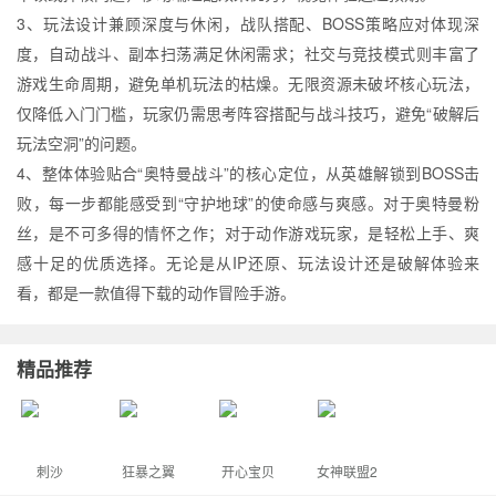
3、玩法设计兼顾深度与休闲，战队搭配、BOSS策略应对体现深
度，自动战斗、副本扫荡满足休闲需求；社交与竞技模式则丰富了
游戏生命周期，避免单机玩法的枯燥。无限资源未破坏核心玩法，
仅降低入门门槛，玩家仍需思考阵容搭配与战斗技巧，避免“破解后
玩法空洞”的问题。
4、整体体验贴合“奥特曼战斗”的核心定位，从英雄解锁到BOSS击
败，每一步都能感受到“守护地球”的使命感与爽感。对于奥特曼粉
丝，是不可多得的情怀之作；对于动作游戏玩家，是轻松上手、爽
感十足的优质选择。无论是从IP还原、玩法设计还是破解体验来
看，都是一款值得下载的动作冒险手游。
精品推荐
刺沙
狂暴之翼
开心宝贝
女神联盟2