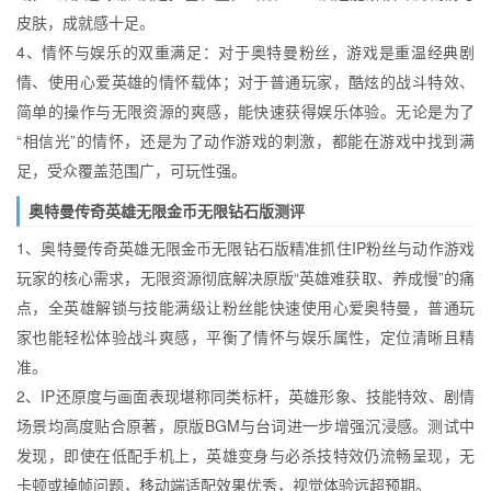
皮肤，成就感十足。
4、情怀与娱乐的双重满足：对于奥特曼粉丝，游戏是重温经典剧
情、使用心爱英雄的情怀载体；对于普通玩家，酷炫的战斗特效、
简单的操作与无限资源的爽感，能快速获得娱乐体验。无论是为了
“相信光”的情怀，还是为了动作游戏的刺激，都能在游戏中找到满
足，受众覆盖范围广，可玩性强。
奥特曼传奇英雄无限金币无限钻石版测评
1、奥特曼传奇英雄无限金币无限钻石版精准抓住IP粉丝与动作游戏
玩家的核心需求，无限资源彻底解决原版“英雄难获取、养成慢”的痛
点，全英雄解锁与技能满级让粉丝能快速使用心爱奥特曼，普通玩
家也能轻松体验战斗爽感，平衡了情怀与娱乐属性，定位清晰且精
准。
2、IP还原度与画面表现堪称同类标杆，英雄形象、技能特效、剧情
场景均高度贴合原著，原版BGM与台词进一步增强沉浸感。测试中
发现，即使在低配手机上，英雄变身与必杀技特效仍流畅呈现，无
卡顿或掉帧问题，移动端适配效果优秀，视觉体验远超预期。