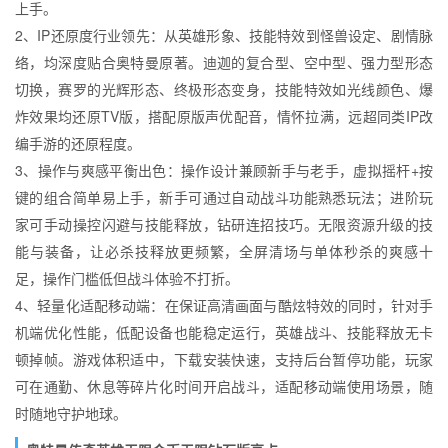
上手。
2、IP还原度行业领先：从英雄形象、技能特效到怪兽设定、剧情脉
络，均深度贴合奥特曼原著。迪迦的复合型、空中型、强力型形态
切换，赛罗的光辉形态、终极形态变身，技能特效如光线颜色、爆
炸效果均还原TV版，搭配原版声优配音，情怀拉满，远超同类IP改
编手游的还原程度。
3、操作与爽感平衡出色：操作设计兼顾新手与老手，虚拟摇杆+按
键的组合简单易上手，新手可通过自动战斗功能熟悉玩法；进阶玩
家可手动操控闪避与技能释放，钻研连招技巧。无限资源升级的技
能与装备，让必杀技释放更频繁，全屏清场与单体秒杀的爽感十
足，操作门槛低但战斗体验不打折。
4、轻量化适配移动端：在保证高清画面与酷炫特效的同时，针对手
机端优化性能，低配设备也能稳定运行，英雄战斗、技能释放无卡
顿掉帧。游戏体积适中，下载安装快速，支持后台暂停功能，玩家
可在通勤、休息等碎片化时间开启战斗，适配移动端使用场景，随
时随地守护地球。