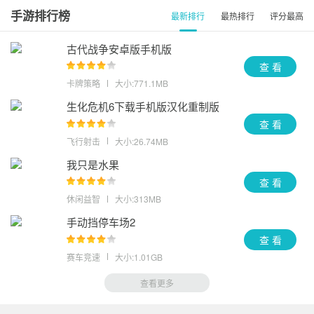
奥特曼传奇英雄MOD作弊菜单国服
查看
手游排行榜
最新排行
最热排行
评分最高
奥特曼传奇英雄
查看
古代战争安卓版手机版
奥特曼传奇英雄2内购版内置菜单免费版
查看
查 看
卡牌策略
大小:771.1MB
奥特曼传奇英雄
查看
生化危机6下载手机版汉化重制版
奥特曼传奇英雄内置菜单版
查看
查 看
飞行射击
大小:26.74MB
奥特曼传奇英雄
查看
我只是水果
奥特曼传奇英雄
查看
查 看
休闲益智
大小:313MB
奥特曼传奇英雄
查看
手动挡停车场2
奥特曼传奇英雄老版本内购版
查看
查 看
赛车竞速
大小:1.01GB
查看更多