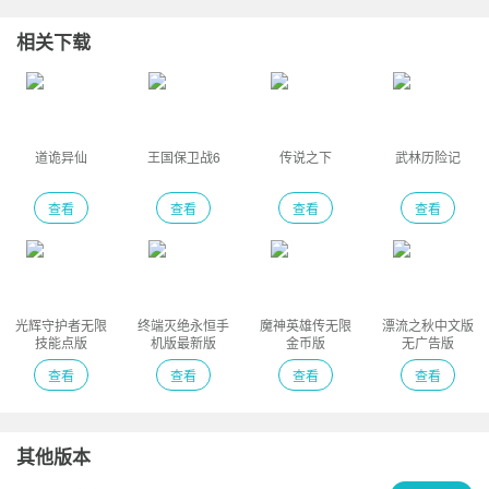
相关下载
道诡异仙
王国保卫战6
传说之下
武林历险记
查看
查看
查看
查看
光辉守护者无限
终端灭绝永恒手
魔神英雄传无限
漂流之秋中文版
技能点版
机版最新版
金币版
无广告版
查看
查看
查看
查看
其他版本