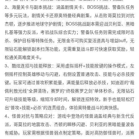
2、海量关卡与副本挑战：涵盖剧情关卡、BOSS挑战、警备队任务
等多元玩法，剧情关卡还原奥特曼经典剧集，从击败哥莫拉到对抗
杰顿，逐步推进地球守护剧情；BOSS挑战副本需迎战贝利亚、黑暗
扎基等强力反派，考验战队综合实力；警备队任务则需完成限时击
杀、保护目标等特殊任务。无限金币可购买复活道具与增益buff，无
限钻石能解锁副本扫荡功能，无需重复战斗即可快速获取奖励，轻
松通关高难度关卡。
3、酷炫连招与技能释放：采用虚拟摇杆+技能按键的操作模式，左
侧摇杆控制英雄移动与闪避，右侧设置普通攻击、技能与必杀技按
键。玩家可通过普攻积累能量，满能量后释放必杀技，如迪迦的“哉
佩利敖光线”全屏清场，赛罗的“终极赛罗之剑”单体秒杀。无限钻石
可升级技能等级，缩短冷却时间，解锁连招特效，新手也能轻松打
出“普攻+技能+必杀”的连贯组合，体验奥特曼战斗的爽快感。
4、怪兽对抗与策略应对：游戏中登场的怪兽涵盖经典与新生代反
派，哥莫拉的地震攻击、杰顿的瞬移闪避、贝利亚的黑暗能量波各
有威胁。玩家需根据怪兽弱点制定策略，面对高防御怪兽时，派赛