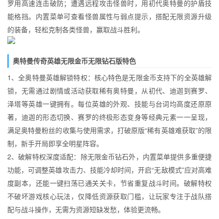
罗用高速连击破防；遭遇远程攻击怪兽时，用初代奥特曼的护盾技
能格挡。内置菜单可查看怪兽属性与弱点提示，搭配无限资源升级
的装备，轻松克制各类怪兽，赢取战斗胜利。
奥特曼传奇英雄无限金币无限钻石版特色
1、全奥特曼英雄解锁特权：核心特色是无限金币支持下的全英雄解
锁，无需通过剧情或活动获取稀有奥特曼，从初代、迪迦到赛罗、
泽塔等英雄一键拥有。每位英雄的外观、技能与台词均高度还原原
著，迪迦的形态切换、赛罗的终极形态变身等经典元素一一呈现，
满足奥特曼粉丝的收集与使用需求，打破原版“稀有英雄难获取”的限
制，新手开局即享全明星阵容。
2、破解特权深度适配：除无限金币钻石外，内置菜单提供多重便捷
功能，可调整英雄攻击力、技能冷却时间，开启“无敌模式”应对高难
度副本，还能一键扫荡已通关关卡，节省重复战斗时间。破解特权
不破坏游戏核心玩法，仅降低资源获取门槛，让玩家专注于战队搭
配与战斗操作，无需为资源短缺发愁，体验更流畅。