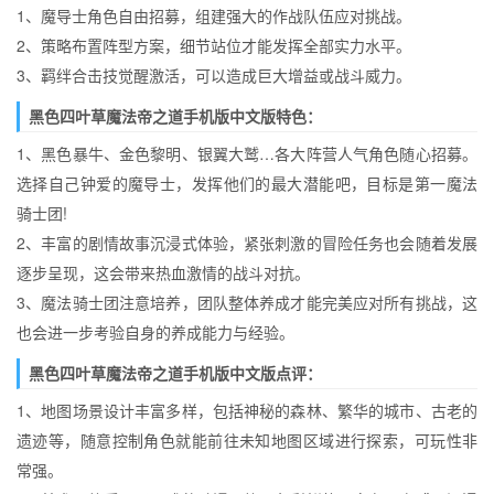
1、魔导士角色自由招募，组建强大的作战队伍应对挑战。
2、策略布置阵型方案，细节站位才能发挥全部实力水平。
3、羁绊合击技觉醒激活，可以造成巨大增益或战斗威力。
黑色四叶草魔法帝之道手机版中文版特色：
1、黑色暴牛、金色黎明、银翼大鹫…各大阵营人气角色随心招募。
选择自己钟爱的魔导士，发挥他们的最大潜能吧，目标是第一魔法
骑士团!
2、丰富的剧情故事沉浸式体验，紧张刺激的冒险任务也会随着发展
逐步呈现，这会带来热血激情的战斗对抗。
3、魔法骑士团注意培养，团队整体养成才能完美应对所有挑战，这
也会进一步考验自身的养成能力与经验。
黑色四叶草魔法帝之道手机版中文版点评：
1、地图场景设计丰富多样，包括神秘的森林、繁华的城市、古老的
遗迹等，随意控制角色就能前往未知地图区域进行探索，可玩性非
常强。