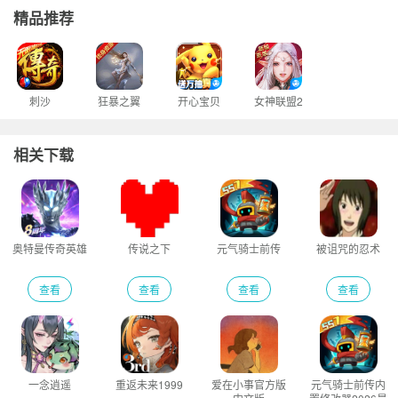
精品推荐
刺沙
狂暴之翼
开心宝贝
女神联盟2
相关下载
奥特曼传奇英雄
传说之下
元气骑士前传
被诅咒的忍术
查看
查看
查看
查看
一念逍遥
重返未来1999
爱在小事官方版
元气骑士前传内