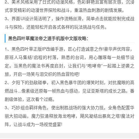
2、美术风格采用了日式的动漫风格，色彩鲜艳且富有层次感，沉浸
式享受精彩的动漫世界探险和战斗，重温热血刺激的剧情发展。
3、界面UI设计简洁明了，操作流畅丝滑，简单点击就能控制完成战
斗与探险，还能轻松开启各式各样的玩法挑战与任务。
黑色四叶草魔法帝之道手机版中文版攻略：
1、黑色四叶草正版IP改编手游，匠心打造诚意之作!豪华声优阵容，
原班人马集结!启程的村落，熟悉的台词，用心雕琢每一处细节设
定。当黑色的魔法书再度启封，让我们与“咆哮帝”一起踏上逆袭之
旅，开启一场笑与泪交织的热血冒险吧!
2、夕阳下的劲敌碰拳，初入黑色暴牛团的爆笑时刻，对抗魔眼的高
燃战斗...像素级还原每一帧热血与感动，见证亚斯塔的成长之路。番
剧级体验，这次看个过瘾。
3、巧妙组合羁绊角色，使出制胜战场的强大协力技。全角色配置华
丽大招动画，魔力狂涌释放海龙咆哮，飓风凝结出暴岚之塔!魔法对
阵，让战斗成为一场视觉盛宴!