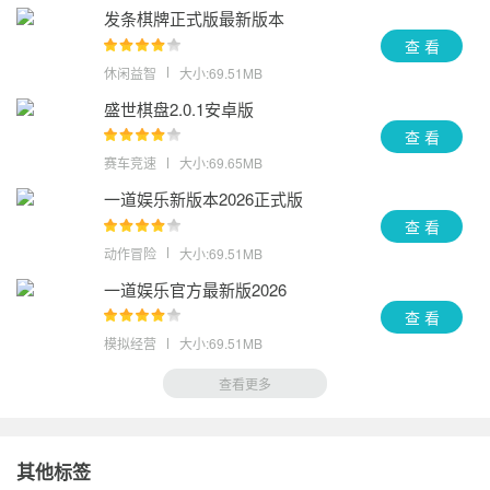
发条棋牌正式版最新版本
查 看
休闲益智
大小:69.51MB
盛世棋盘2.0.1安卓版
查 看
赛车竞速
大小:69.65MB
一道娱乐新版本2026正式版
查 看
动作冒险
大小:69.51MB
一道娱乐官方最新版2026
查 看
模拟经营
大小:69.51MB
查看更多
其他标签