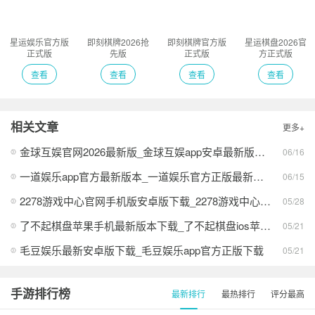
星运娱乐官方版
即刻棋牌2026抢
即刻棋牌官方版
星运棋盘2026官
正式版
先版
正式版
方正式版
查看
查看
查看
查看
相关文章
更多+
金球互娱官网2026最新版_金球互娱app安卓最新版本下载
06/16
一道娱乐app官方最新版本_一道娱乐官方正版最新版本 v6.5.3
06/15
2278游戏中心官网手机版安卓版下载_2278游戏中心官网手机版最新版下载
05/28
了不起棋盘苹果手机最新版本下载_了不起棋盘ios苹果官网版下载
05/21
毛豆娱乐最新安卓版下载_毛豆娱乐app官方正版下载
05/21
手游排行榜
最新排行
最热排行
评分最高