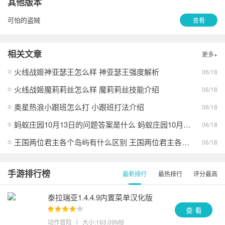
其他版本
可怕的盗贼
查看
相关文章
更多+
火线战姬神亚瑟王怎么样 神亚瑟王强度解析
06/18
火线战姬魔莉莉丝怎么样 魔莉莉丝技能介绍
06/18
奥星热浪小跟班怎么打 小跟班打法介绍
06/18
蚂蚁庄园10月13日的问题答案是什么 蚂蚁庄园10月13日答案最新分享
06/18
王国两位君主各个岛屿有什么区别 王国两位君主各个岛屿的异同
06/18
手游排行榜
最新排行
最热排行
评分最高
泰拉瑞亚1.4.4.9内置菜单汉化版
查 看
动作冒险
大小:163.09MB