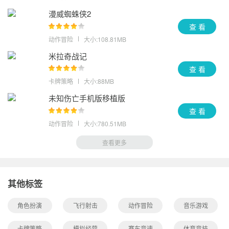
漫威蜘蛛侠2
查 看
动作冒险
大小:108.81MB
米拉奇战记
查 看
卡牌策略
大小:88MB
未知伤亡手机版移植版
查 看
动作冒险
大小:780.51MB
查看更多
其他标签
角色扮演
飞行射击
动作冒险
音乐游戏
卡牌策略
模拟经营
赛车竞速
体育竞技