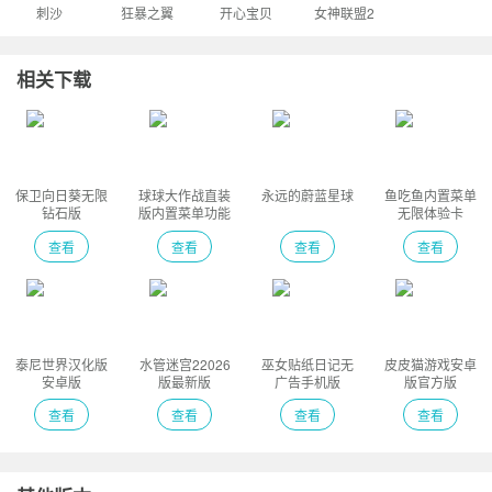
刺沙
狂暴之翼
开心宝贝
女神联盟2
相关下载
保卫向日葵无限
球球大作战直装
永远的蔚蓝星球
鱼吃鱼内置菜单
钻石版
版内置菜单功能
无限体验卡
版
查看
查看
查看
查看
泰尼世界汉化版
水管迷宫22026
巫女贴纸日记无
皮皮猫游戏安卓
安卓版
版最新版
广告手机版
版官方版
查看
查看
查看
查看