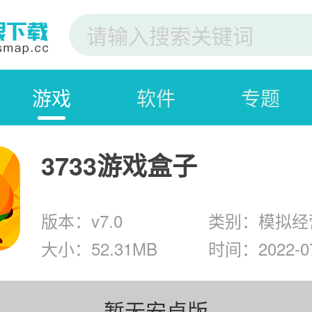
游戏
软件
专题
3733游戏盒子
版本：v7.0
类别：模拟经
大小：52.31MB
时间：2022-07
暂无安卓版