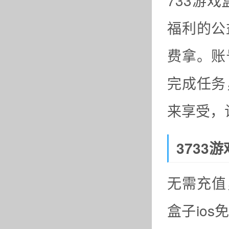
733游
福利的公
费拿。账
完成任务
来享受，
3733
无需充值
盒子io