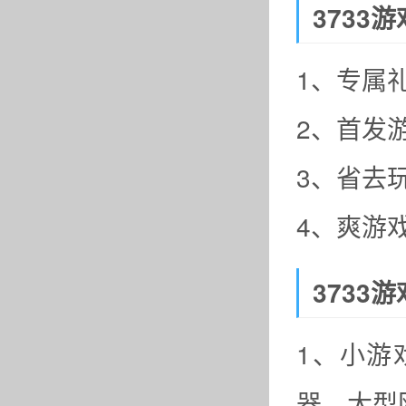
3733
1、专属
2、首发
3、省去
4、爽游
3733
1、小游
器、大型