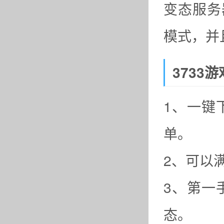
变态服务
模式，并
3733
1、一键
单。
2、可以
3、第一
态。