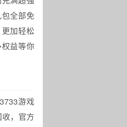
到充满超强
礼包全部免
，更加轻松
多权益等你
733游戏
回收，官方