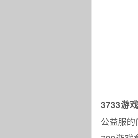
3733游
公益服的