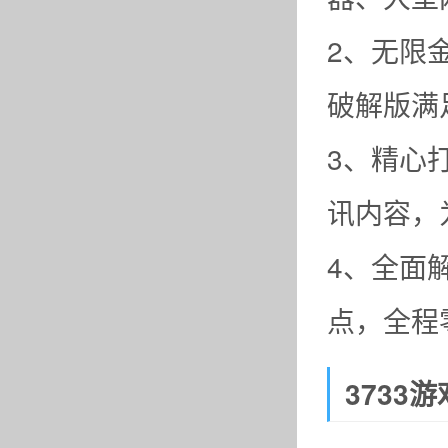
2、无限
破解版满
3、精心
讯内容，
4、全面
点，全程
3733