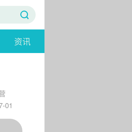
资讯
营
-01