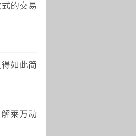
放式的交易
。
变得如此简
。
了解莱万动