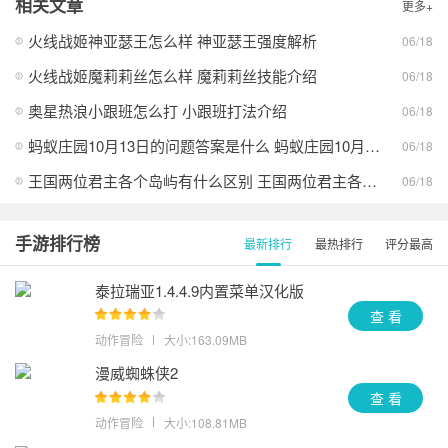
相关文章
更多+
火线战姬神亚瑟王怎么样 神亚瑟王强度解析
06/18
火线战姬魔莉莉丝怎么样 魔莉莉丝技能介绍
06/18
奥星热浪小跟班怎么打 小跟班打法介绍
06/18
蚂蚁庄园10月13日的问题答案是什么 蚂蚁庄园10月13日答案最新分享
06/18
王国两位君主各个岛屿有什么区别 王国两位君主各个岛屿的异同
06/18
手游排行榜
最新排行
最热排行
评分最高
泰拉瑞亚1.4.4.9内置菜单汉化版
查 看
动作冒险
大小:163.09MB
漫威蜘蛛侠2
查 看
动作冒险
大小:108.81MB