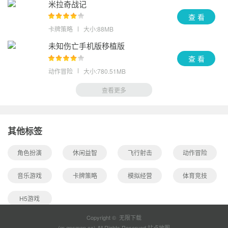
米拉奇战记
查 看
卡牌策略
大小:88MB
未知伤亡手机版移植版
查 看
动作冒险
大小:780.51MB
查看更多
其他标签
角色扮演
休闲益智
飞行射击
动作冒险
音乐游戏
卡牌策略
模拟经营
体育竞技
H5游戏
Copyright © 无限下载
(m.gpsmap.cc).All Rights Reserved
站点地图