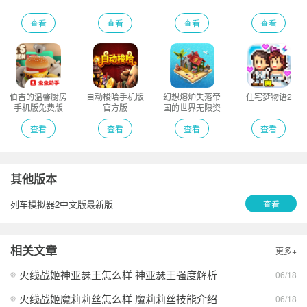
查看
查看
查看
查看
伯吉的温馨厨房
自动梭哈手机版
幻想熔炉失落帝
住宅梦物语2
手机版免费版
官方版
国的世界无限资
源版
查看
查看
查看
查看
其他版本
列车模拟器2中文版最新版
查看
相关文章
更多+
火线战姬神亚瑟王怎么样 神亚瑟王强度解析
06/18
火线战姬魔莉莉丝怎么样 魔莉莉丝技能介绍
06/18