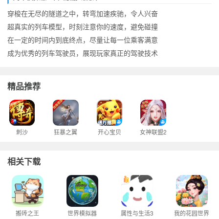
穿梭在无尽的隧道之中，转弯加速疾驰，令人兴奋
超真实的列车模型，时刻注意你的速度，避免碰撞
在一定的时间内到底终点，尽量让每一位乘客满意
成为优秀的列车驾驶员，展现玩家真正的驾驶技术
精品推荐
刺沙
狂暴之翼
开心宝贝
女神联盟2
相关下载
搬砖之王
世界模拟器
属性与生活3
我的花园世界