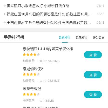
奥星热浪小跟班怎么打 小跟班打法介绍
06/18
蚂蚁庄园10月13日的问题答案是什么 蚂蚁庄园10月13日答案最新分享
06/18
王国两位君主各个岛屿有什么区别 王国两位君主各个岛屿的异同
06/18
手游排行榜
最新排行
最热排行
评分最高
泰拉瑞亚1.4.4.9内置菜单汉化版
查 看
动作冒险
大小:163.09MB
漫威蜘蛛侠2
查 看
动作冒险
大小:108.81MB
米拉奇战记
查 看
卡牌策略
大小:88MB