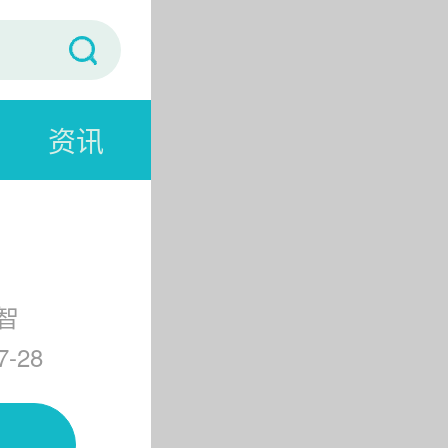
资讯
智
-28