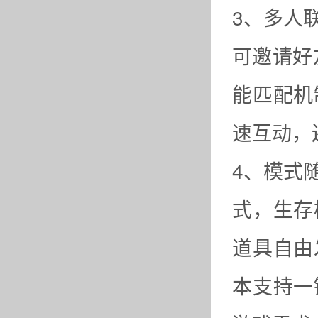
3、多人
可邀请好
能匹配机
速互动，
4、模式
式，生存
道具自由
本支持一