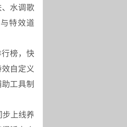
肤、水调歌
T与特效道
排行榜，快
特效自定义
辅助工具制
同步上线养