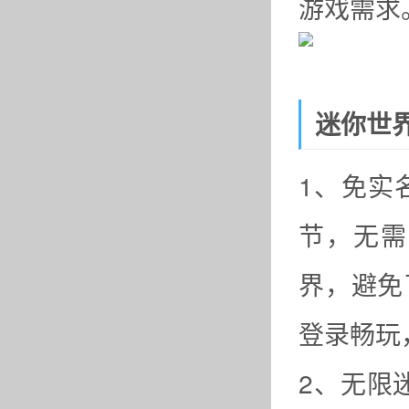
游戏需求
迷你世
1、免实
节，无需
界，避免
登录畅玩
2、无限