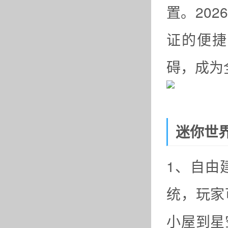
置。20
证的便捷
碍，成为
迷你世
1、自由
统，玩家
小屋到星