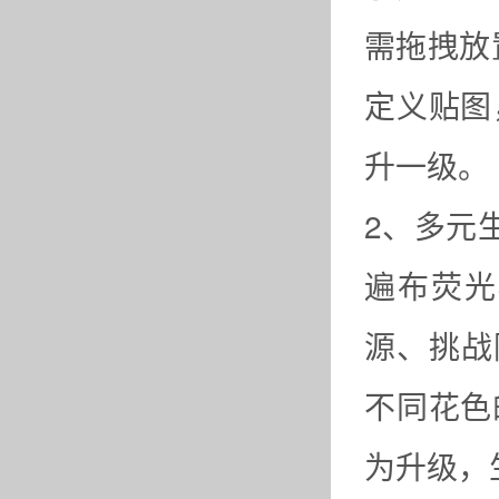
需拖拽放
定义贴图
升一级。
2、多元
遍布荧光
源、挑战
不同花色
为升级，