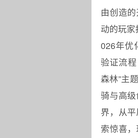
由创造的
动的玩家
026年
验证流程
森林”主
骑与高级
界，从平
索惊喜，