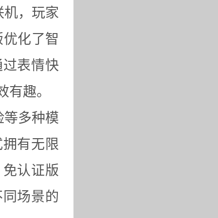
联机，玩家
版优化了智
通过表情快
效有趣。
险等多种模
式拥有无限
。免认证版
不同场景的