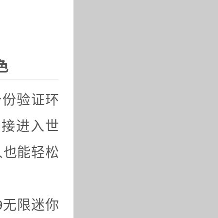
色
身份验证环
直接进入世
人也能轻松
9无限迷你