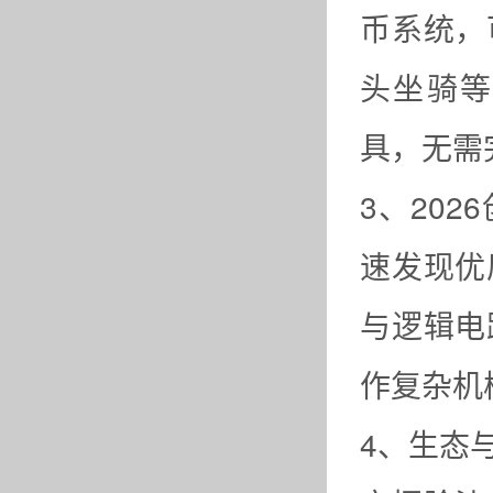
币系统，
头坐骑等
具，无需
3、20
速发现优
与逻辑电
作复杂机
4、生态