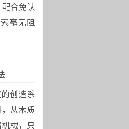
，配合免认
探索毫无阻
法
束的创造系
料，从木质
路机械，只