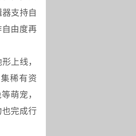
辑器支持自
作自由度再
地形上线，
采集稀有资
兔等萌宠，
物也完成行