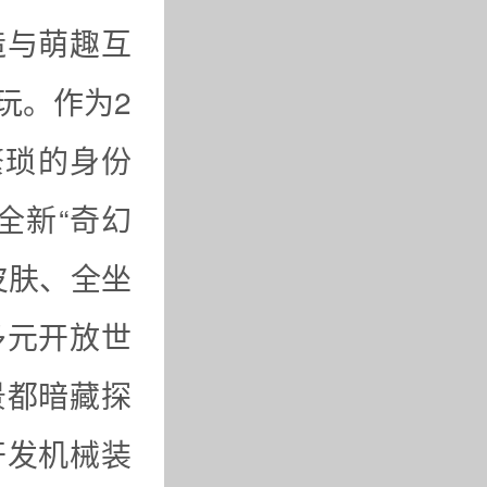
造与萌趣互
玩。作为2
繁琐的身份
全新“奇幻
皮肤、全坐
多元开放世
景都暗藏探
开发机械装