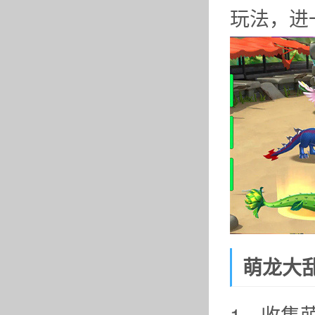
玩法，进
萌龙大
1、收集