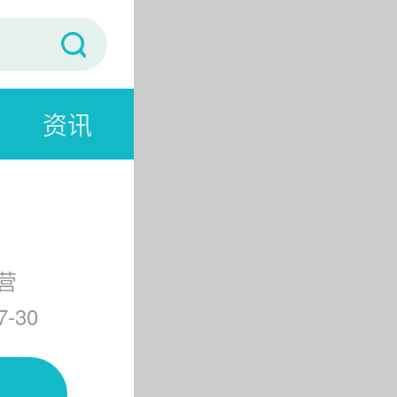
资讯
营
-30