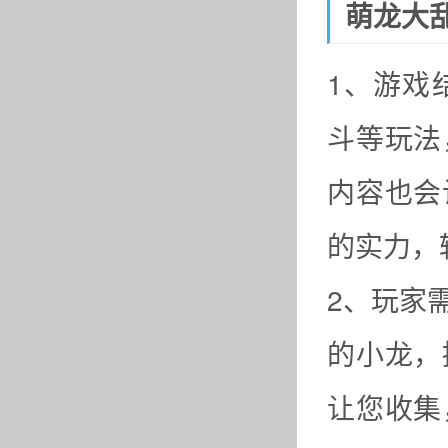
萌龙大
1、游戏
斗等玩法
内容也会
的实力，
2、玩家
的小龙，
让您收集